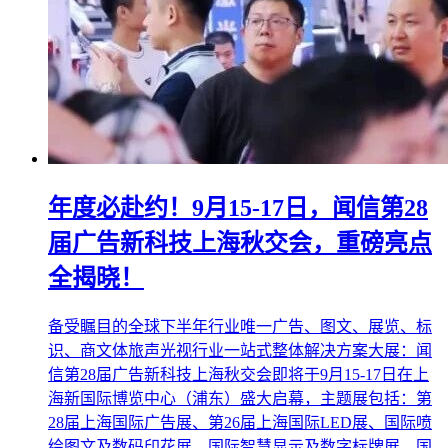
年度必赴约！9月15-17日，闻信第28
届广告新科技上海秋交会，重磅亮点
全揭晓！
备受瞩目的全球下半年行业唯一广告、图文、展览、标
识、商文体旅声光视行业一站式整体解决方案大展：闻
信第28届广告新科技上海秋交会即将于9月15-17日在上
海新国际博览中心（浦东）盛大启幕，主题展包括：第
28届上海国际广告展、第26届上海国际LED展、国际喷
绘图文及数码印花展、国际智慧显示及数字标牌展、国