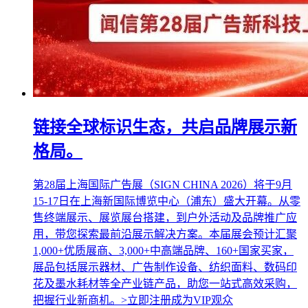
链接全球标识生态，共启品牌展示新
格局。
第28届上海国际广告展（SIGN CHINA 2026）将于9月
15-17日在上海新国际博览中心（浦东）盛大开幕。从零
售终端展示、展览展台搭建，到户外活动及品牌推广应
用，带您探索最前沿展示解决方案。本届展会预计汇聚
1,000+优质展商、3,000+中高端品牌、160+国家买家，
展品包括展示器材、广告制作设备、纺织面料、数码印
花及墨水耗材等全产业链产品，助您一站式高效采购，
把握行业新商机。>立即注册成为VIP观众