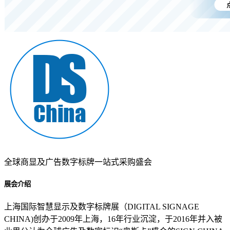
全球商显及广告数字标牌一站式采购盛会
展会介绍
上海国际智慧显示及数字标牌展（DIGITAL SIGNAGE
CHINA)创办于2009年上海，16年行业沉淀，于2016年并入被