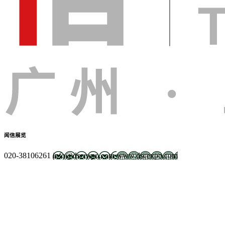
闻信展览
020-38106261
info@dscexpo.com
www.dscexpo.com