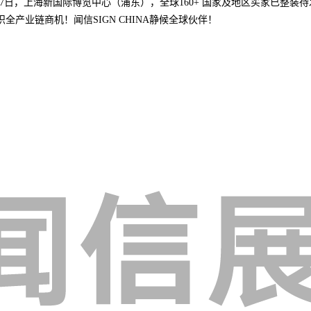
-17日，上海新国际博览中心（浦东），全球160+ 国家及地区买家已整装
全产业链商机！闻信SIGN CHINA静候全球伙伴！