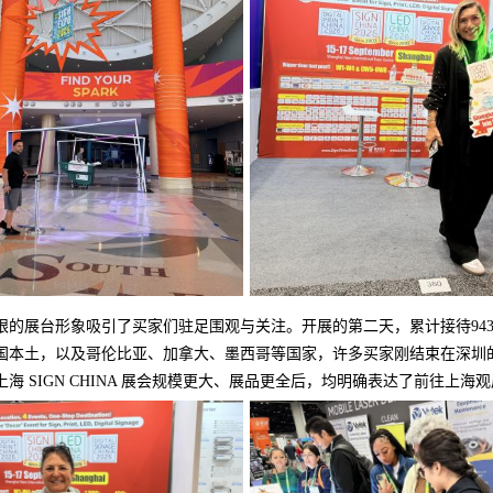
眼的展台形象吸引了买家们驻足围观与关注。开展的第二天，累计接待94
国本土，以及哥伦比亚、加拿大、墨西哥等国家，许多买家刚结束在深圳
海 SIGN CHINA 展会规模更大、展品更全后，均明确表达了前往上海