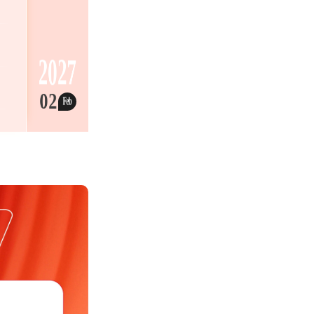
2027
02
Feb