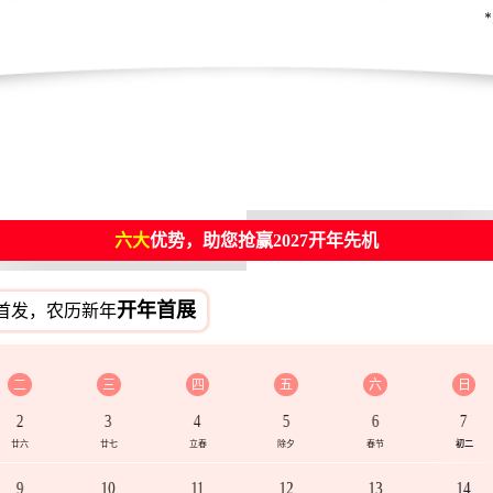
六大
优势，助您抢赢2027开年先机
开年首展
首发，农历新年
二
三
四
五
六
日
2
3
4
5
6
7
廿六
廿七
立春
除夕
春节
初二
9
10
11
12
13
14