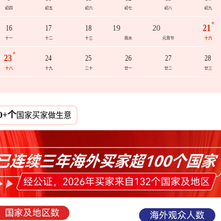
初四
初五
初六
初七
初八
初九
21
16
17
18
19
20
十一
十二
十三
雨水
元宵节
十六
23
24
25
26
27
28
十八
十九
二十
廿一
廿二
廿三
0+个
国家买家做生意