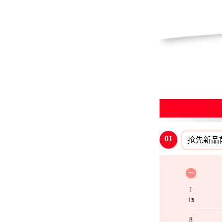
01
抢先新品
一
1
廿五
8