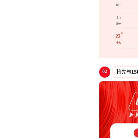
初三
15
初十
22
十七
02
15
抢先与