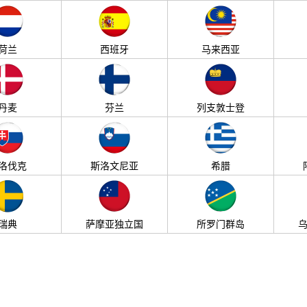
荷兰
西班牙
马来西亚
丹麦
芬兰
列支敦士登
洛伐克
斯洛文尼亚
希腊
瑞典
萨摩亚独立国
所罗门群岛