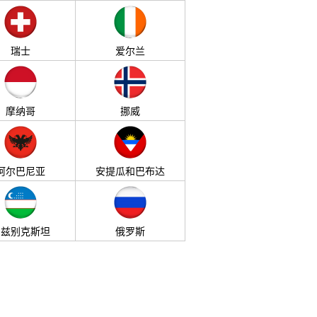
瑞士
爱尔兰
摩纳哥
挪威
阿尔巴尼亚
安提瓜和巴布达
乌兹别克斯坦
俄罗斯