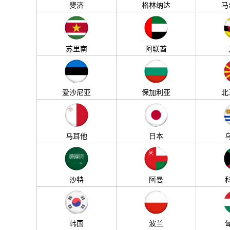
斐济
格林纳达
马
苏里南
阿联酋
爱沙尼亚
保加利亚
北
马耳他
日本
沙特
阿曼
韩国
波兰