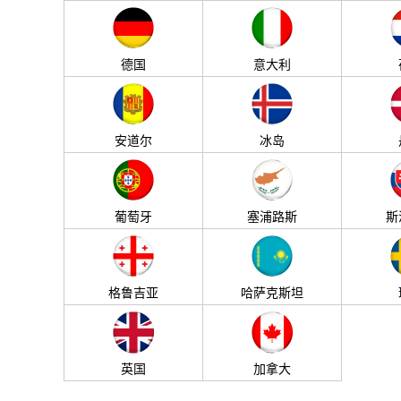
德国
意大利
安道尔
冰岛
葡萄牙
塞浦路斯
斯
格鲁吉亚
哈萨克斯坦
英国
加拿大