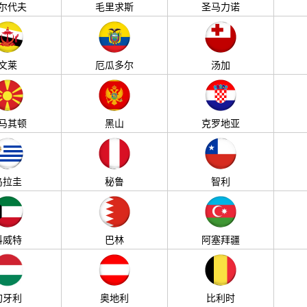
尔代夫
毛里求斯
圣马力诺
文莱
厄瓜多尔
汤加
马其顿
黑山
克罗地亚
乌拉圭
秘鲁
智利
科威特
巴林
阿塞拜疆
匈牙利
奥地利
比利时