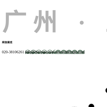
闻信展览
020-38106261
info@dscexpo.com
www.dscexpo.com