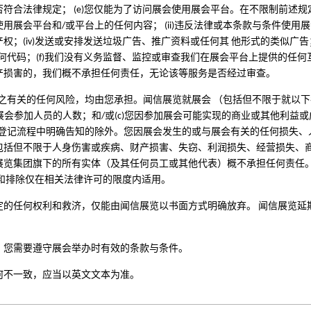
合法律规定； (e)您仅能为了访问展会使用展会平台。在不限制前述规定
会平台和/或平台上的任何内容； (ii)违反法律或本条款与条件使用展会平
；(iv)发送或安排发送垃圾广告、推广资料或任何其 他形式的类似广告；
何代码；(f)我们没有义务监督、监控或审查我们在展会平台上提供的任何
产损害的，我们概不承担任何责任，无论该等服务是否经过审查。
之有关的任何风险，均由您承担。闻信展览就展会 （包括但不限于就以下
展会参加人员的人数；和/或(c)您因参加展会可能实现的商业或其他利益
登记流程中明确告知的除外。您因展会发生的或与展会有关的任何损失、
包括但不限于人身伤害或疾病、财产损害、失窃、利润损失、经营损失、商
展览集团旗下的所有实体（及其任何员工或其他代表）概不承担任何责任
和排除仅在相关法律许可的限度内适用。
定的任何权利和救济，仅能由闻信展览以书面方式明确放弃。 闻信展览延
。您需要遵守展会举办时有效的条款与条件。
何不一致，应当以英文文本为准。