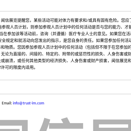
。闻信展览提醒您，某些活动可能对体力有要求和/或具有固有危险。您应
施参观人员计划，则参加参观人员计划中的任何活动是否与您的能力、才
应当在参加该等活动前，咨询（并遵循）医疗专业人士的意见。如果您在
安全规定和就活动向您发出的指示，是您自身的责任。如果您参加任何活
体和物质。您因参加参观人员计划中的任何活动（包括但不限于在您参加
，无论为直接的、间接的、特定的、附带的或惩罚性的损失、人身伤害或
失或崩溃，或任何其他类型的经济损失、人身伤害或财产损害，闻信展览
律许可的限度内适用。
ail:
info@trust-im.com