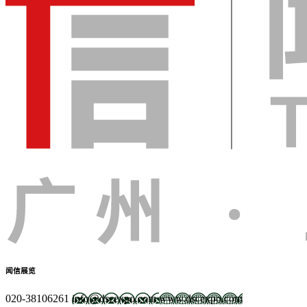
闻信展览
020-38106261
info@dscexpo.com
www.dscexpo.com