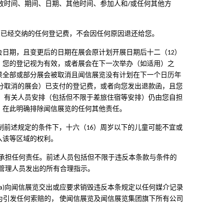
放时间、期间、日期、其他时间、参加人和/或任何其他方
)您已经交纳的任何登记费，不会因任何原因退还给您。
日期，且变更后的日期在展会原计划开展日期后十二（12）
，您的登记视为有效，或者展会在下一次举办（如适用）之
果全部或部分展会被取消且闻信展览没有计划在下一个日历年
分取消的展会）已支付的登记费，或者向您发出退款函，且您
，有关人员安排（包括但不限于差旅住宿等安排）仍由您自担
，在此明确排除闻信展览的任何其他责任。
制前述规定的条件下，十六（16）周岁以下的儿童可能不宜或
入该等区域的权利。
承担任何责任。前述人员包括但不限于违反本条款与条件的
管理人员发出的所有合理指示。
a)向闻信展览交出或应要求销毁违反本条规定以任何媒介记录
行为引发任何索赔的， 使闻信展览及闻信展览集团旗下所有公司