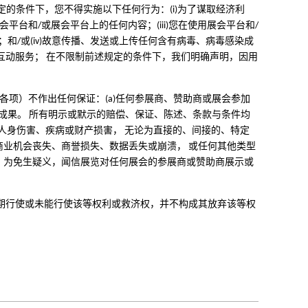
的条件下，您不得实施以下任何行为：(i)为了谋取经济利
台和/或展会平台上的任何内容；(iii)您在使用展会平台和/
和/或(iv)故意传播、发送或上传任何含有病毒、病毒感染成
互动服务； 在不限制前述规定的条件下，我们明确声明，因用
各项）不作出任何保证：(a)任何参展商、赞助商或展会参加
或成果。 所有明示或默示的赔偿、保证、陈述、条款与条件均
人身伤害、疾病或财产损害， 无论为直接的、间接的、特定
业机会丧失、商誉损失、数据丢失或崩溃， 或任何其他类型
。为免生疑义，闻信展览对任何展会的参展商或赞助商展示或
期行使或未能行使该等权利或救济权，并不构成其放弃该等权