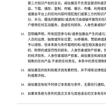
第三方知识产权的言论。闻信展览不负责监督资料是否符
益，下载、储存、复制、传输、展示、传播、利用或使用展
或展会平台上的任何内容时侵犯我们或第三方的知识产权
分、木马、蠕虫的数据和/或具有污染或破坏属性的任
户使用任何互动服务，造成任何损失、人身伤害或财
12.
您明确声明，所有因您参与和/或参加展会产生的或与
人员的出席、缺席或所处位置；(b)参展商、赞助商或
予以排除，但本条款与条件载明的和/或在相关展会的
的、附带的或惩罚性的损失、人身伤害或财产损害，
的经济损失、人身伤害或财产损害，闻信展览和闻信
销售的任何产品 不承担任何责任。本条中的责任限制
13.
闻信展览的权利和救济具有累积性，并不排除法律规
利或救济权。
14.
闻信展览有权不时修订本条款与条件，无需另行通知
15.
如果本条款与条件的英文文本与其他语言的文本有任