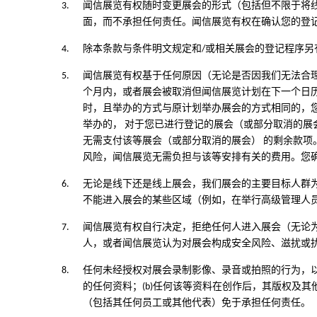
3.
闻信展览有权随时变更展会的形式（包括但不限于将线
面，而不承担任何责任。闻信展览有权在确认您的登
4.
除本条款与条件明文规定和/或相关展会的登记程序另有
5.
闻信展览有权基于任何原因（无论是否因我们无法合
个月内，或者展会被取消但闻信展览计划在下一个日
时，且举办的方式与原计划举办展会的方式相同的，
举办的， 对于您已进行登记的展会（或部分取消的
无需支付该等展会（或部分取消的展会） 的剩余款
风险，闻信展览无需负担与该等安排有关的费用。您
6.
无论是线下还是线上展会，我们展会的主要目标人群为
不能进入展会的某些区域（例如，在举行高级管理人
7.
闻信展览有权自行决定，拒绝任何人进入展会（无论
人，或者闻信展览认为对展会构成安全风险、滋扰或
8.
任何未经授权对展会录制影像、录音或拍照的行为，以
的任何资料；(b)任何该等资料在创作后，其版权及
（包括其任何员工或其他代表）免于承担任何责任。