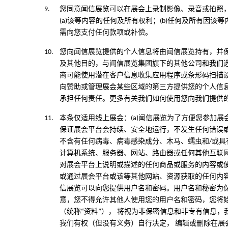
9.
您同意闻信展览可以在展会上录制影像、录音或拍照，
(a)该等内容的任何及所有权利；(b)任何及所有
需向您支付任何款项或补偿。
10.
您向闻信展览提供的个人信息将由闻信展览持有，并保
及其他目的，与闻信展览集团旗下的其他公司和我们
商可能使用潜在客户信息收集应用程序或条形码扫描
向赞助或管理展会某些区域的第三方提供您的个人信
承担任何责任。更多有关我们如何使用您向我们提供
11.
本条仅适用线上展会：(a)闻信展览为了方便您参加
保证展会平台会持续、安全地运行，不发生任何错误
不含有任何病毒、病毒感染成分、木马、蠕虫和/或具
计算机系统、服务器、网站、路由器或任何其他互联网
对展会平台上说明或描述的任何商品或服务的内容或
或通过展会平台或该等其他网站、资源获取的任何内容
信展览可以向您提供用户名和密码。用户名和秘密为
意，您不得允许其他人使用您的用户名和密码，您将始
（统称“资料”）， 将视为非保密信息和非专有信息
我们有权（但没有义务）自行决定， 编辑或删除在