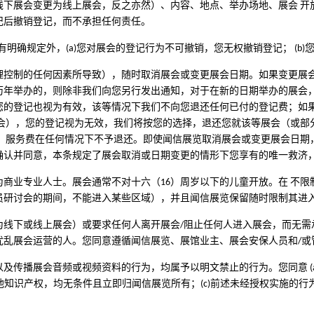
下展会变更为线上展会，反之亦然）、内容、地点、举办场地、展会 开
记后撤销登记，而不承担任何责任。
明确规定外，(a)您对展会的登记行为不可撤销，您无权撤销登记； (b
理控制的任何因素所导致），随时取消展会或变更展会日期。如果变更展会
历年举办的，则除非我们向您另行发出通知，对于在新的日期举办的展会
您的登记也视为有效，该等情况下我们不向您退还任何已付的登记费；如
展会），您的登记视为无效，我们将按您的选择，退还您就该等展会（或部
项。服务费在任何情况下不予退还。即使闻信展览取消展会或变更展会日期
确认并同意，本条规定了展会取消或日期变更的情形下您享有的唯一救济
商业专业人士。展会通常不对十六（16）周岁以下的儿童开放。在 不限
员研讨会的期间，不能进入某些区域），并且闻信展览保留随时限制其进
为线下或线上展会）或要求任何人离开展会/阻止任何人进入展会，而无需
扰乱展会运营的人。您同意遵循闻信展览、展馆业主、展会安保人员和/或
及传播展会音频或视频资料的行为，均属予以明文禁止的行为。您同意 (
其他知识产权，均无条件且立即归闻信展览所有；(c)前述未经授权实施的