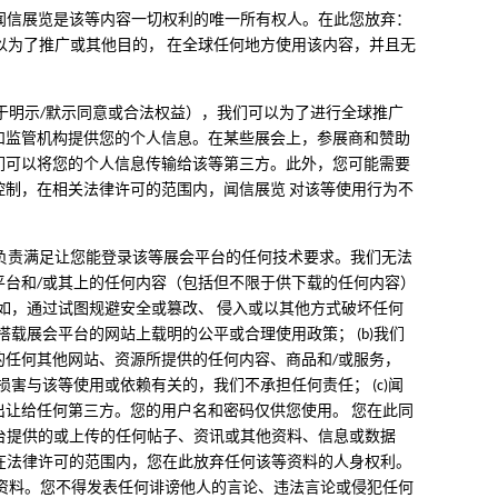
 闻信展览是该等内容一切权利的唯一所有权人。在此您放弃：
可以为了推广或其他目的， 在全球任何地方使用该内容，并且无
于明示/默示同意或合法权益），我们可以为了进行全球推广
和监管机构提供您的个人信息。在某些展会上，参展商和赞助
们可以将您的个人信息传输给该等第三方。此外，您可能需要
制，在相关法律许可的范围内，闻信展览 对该等使用行为不
行负责满足让您能登录该等展会平台的任何技术要求。我们无法
台和/或其上的任何内容（包括但不限于供下载的任何内容）
如，通过试图规避安全或篡改、 侵入或以其他方式破坏任何
载展会平台的网站上载明的公平或合理使用政策； (b)我们
任何其他网站、资源所提供的任何内容、商品和/或服务，
害与该等使用或依赖有关的，我们不承担任何责任； (c)闻
让给任何第三方。您的用户名和密码仅供您使用。 您在此同
平台提供的或上传的任何帖子、资讯或其他资料、信息或数据
。在法律许可的范围内，您在此放弃任何该等资料的人身权利。
资料。您不得发表任何诽谤他人的言论、违法言论或侵犯任何