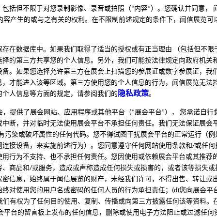
包括但不限于对您录制影像、录音或拍照（“内容”）。您确认并同意，
因该等内容产生的或与之有关的权利。在不限制前述规定的条件下，闻信展览
存在数据库中。如果我们取得了适当的授权或有正当理由 （包括但不限
选择的第三方共享您的个人信息。另外，我们可能按法律规定向政府机关
设备。如果您选择允许第三方在展会上扫描您的参展证或数字参展证，我
息，才能进入该等区域。第三方使用您的个人信息的行为，闻信展览无法控
隐私政策
的个人信息等方面的规定，请参阅我们的
。
展会，提供了展会网站、应用程序或其他平台（“展会平台”）， 您承诺自
或中断，并对临时无法使用展会平台不承担任何责任。我们无法保证展会平
有污染或破坏属性的任何代码。您不得试图干扰展会平台的正常运行（例
连接设备，来实施前述行为）。您同意遵守任何网站使用条款和/或任何搭
使用行为不支持、也不承担任何责任。您因使用或依赖展会平台或其推荐的
、商品和/或服务，造成或声称造成任何损失或损害的，或者该等损失或损
保密信息，始终属于闻信展览的财产，未经我们许可，不得出售、转让或出
终对使用您的用户名或密码的任何人员的行为承担责任；(d)您向展会
，我们有权为了任何目的使用、复制、传播或向第三方披露任何该等资料
展会平台的留言板上发布的任何信息，删除或使用电子方法阻止或过滤任何